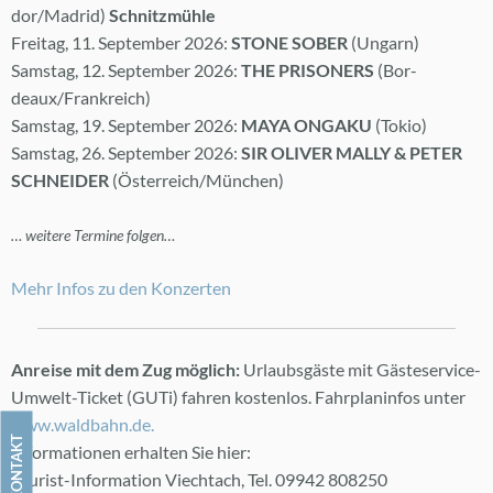
dor/Ma­drid)
Schnitz­müh­le
Frei­tag, 11. Sep­tem­ber 2026:
STONE SO­BER
(Un­garn)
Sams­tag, 12. Sep­tem­ber 2026:
THE PRI­SONERS
(Bor­
deaux/Frank­reich)
Sams­tag, 19. Sep­tem­ber 2026:
MAYA ONGA­KU
(To­kio)
Sams­tag, 26. Sep­tem­ber 2026:
SIR OLI­VER MAL­LY & PE­TER
SCHNEI­DER
(Ös­ter­reich/Mün­chen)
… wei­te­re Ter­mi­ne fol­gen…
Mehr In­fos zu den Kon­zer­ten
An­rei­se mit dem Zug mög­lich:
Ur­laubs­gäs­te mit Gäs­te­s­er­vice-
Um­welt-Ti­cket (GUTi) fah­ren kos­ten­los. Fahr­pla­n­in­fos un­ter
www.​waldbahn.​de.
KON­TAKT
In­for­ma­tio­nen er­hal­ten Sie hier:
Tou­rist-In­for­ma­ti­on Viecht­ach, Tel. 09942 808250