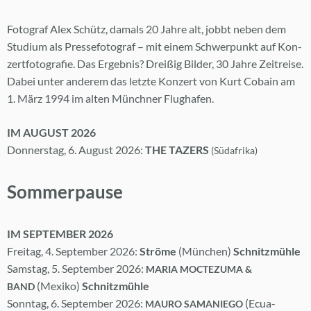
Fo­to­graf Alex Schütz, da­mals 20 Jah­re alt, jobbt ne­ben dem
Stu­di­um als Pres­se­fo­to­graf – mit ei­nem Schwer­punkt auf Kon­
zert­fo­to­gra­fie. Das Er­geb­nis? Drei­ßig Bil­der, 30 Jah­re Zeit­rei­se.
Da­bei un­ter an­de­rem das letz­te Kon­zert von Kurt Co­bain am
1. März 1994 im al­ten Münch­ner Flug­ha­fen.
IM AU­GUST 2026
Don­ners­tag, 6. Au­gust 2026:
THE TA­ZERS
(Süd­afri­ka)
Som­mer­pau­se
IM SEP­TEM­BER 2026
Frei­tag, 4. Sep­tem­ber 2026:
Strö­me
(Mün­chen)
Schnitz­müh­le
Sams­tag, 5. Sep­tem­ber 2026:
MA­RIA MOC­TE­ZU­MA &
(Me­xi­ko)
Schnitz­müh­le
BAND
Sonn­tag, 6. Sep­tem­ber 2026:
(Ecua­
MAU­RO SA­MA­NIE­GO