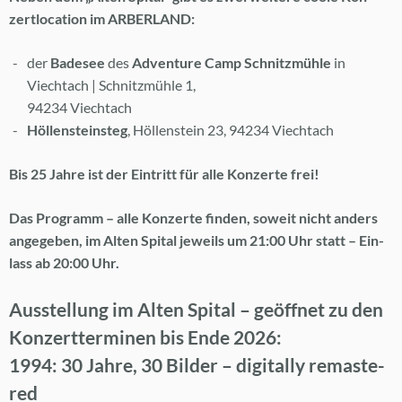
zert­lo­ca­ti­on im AR­BER­LAND:
der
Ba­de­see
des
Ad­ven­ture Camp Schnitz­müh­le
in
Viecht­ach | Schnitz­müh­le 1,
94234 Viecht­ach
Höl­len­stein­steg
, Höl­len­stein 23, 94234 Viecht­ach
Bis 25 Jah­re ist der Ein­tritt für alle Kon­zer­te frei!
Das Pro­gramm – alle Kon­zer­te fin­den, so­weit nicht an­ders
an­ge­ge­ben, im Al­ten Spi­tal je­weils um 21:00 Uhr statt – Ein­
lass ab 20:00 Uhr.
Aus­stel­lung im Al­ten Spi­tal – ge­öff­net zu den
Kon­zert­ter­mi­nen bis Ende 2026:
1994: 30 Jah­re, 30 Bil­der – di­gi­tal­ly re­mas­te­
red