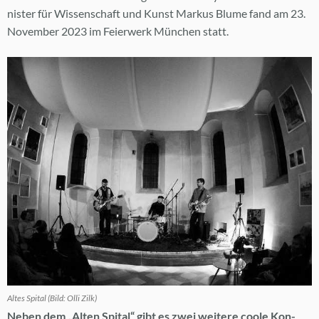
nis­ter für Wis­sen­schaft und Kunst Mar­kus Blu­me fand am 23.
No­vem­ber 2023 im Fei­er­werk Mün­chen statt.
Al­tes Spi­tal (Bild: Olli Zilk)
Ne­ben dem „Al­ten Spi­tal“ gibt es zwei wei­te­re coo­le Kon­