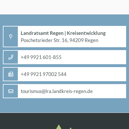
Land­rats­amt Re­gen | Kreis­ent­wick­lung
Po­sche­ts­rie­der Str. 16, 94209 Re­gen
+49 9921 601-855
+49 9921 97002 544
tou­ris­mus@​lra.​landkreis-re­gen.de