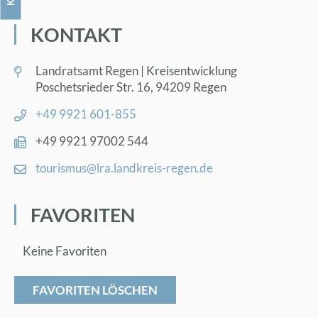
KON­TAKT
Land­rats­amt Re­gen | Kreis­ent­wick­lung
Po­sche­ts­rie­der Str. 16, 94209 Re­gen
+49 9921 601-855
+49 9921 97002 544
tou­ris­mus@​lra.​landkreis-re­gen.de
FA­VO­RI­TEN
Keine Favoriten
FAVORITEN LÖSCHEN