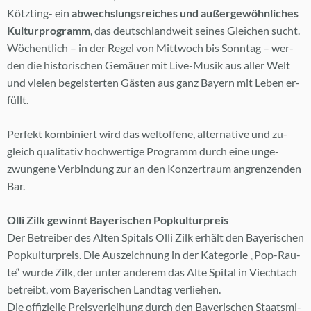
Kötz­ting- ein
ab­wechs­lungs­rei­ches und au­ßer­ge­wöhn­li­ches
Kul­tur­pro­gramm
, das deutsch­land­weit sei­nes Glei­chen sucht.
Wö­chent­lich – in der Re­gel von Mitt­woch bis Sonn­tag – wer­
den die his­to­ri­schen Ge­mäu­er mit Live-Mu­sik aus al­ler Welt
und vie­len be­geis­ter­ten Gäs­ten aus ganz Bay­ern mit Le­ben er­
füllt.
Per­fekt kom­bi­niert wird das welt­of­fe­ne, al­ter­na­ti­ve und zu­
gleich qua­li­ta­tiv hoch­wer­ti­ge Pro­gramm durch eine un­ge­
zwun­ge­ne Ver­bin­dung zur an den Kon­zert­raum an­gren­zen­den
Bar.
Olli Zilk ge­winnt Baye­ri­schen Pop­kul­tur­preis
Der Be­trei­ber des Al­ten Spi­tals Olli Zilk er­hält den Baye­ri­schen
Pop­kul­tur­preis. Die Aus­zeich­nung in der Ka­te­go­rie „Pop-Rau­
te“ wur­de Zilk, der un­ter an­de­rem das Alte Spi­tal in Viecht­ach
be­treibt, vom Baye­ri­schen Land­tag ver­lie­hen.
Die of­fi­zi­el­le Preis­ver­lei­hung durch den Baye­ri­schen Staats­mi­