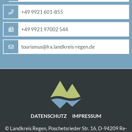
+49 9921 601-855
+49 9921 97002 544
tou­ris­mus@​lra.​landkreis-re­gen.de
DA­TEN­SCHUTZ
IM­PRES­SUM
© Land­kreis Re­gen, Po­sche­ts­rie­der Str. 16, D-94209 Re­