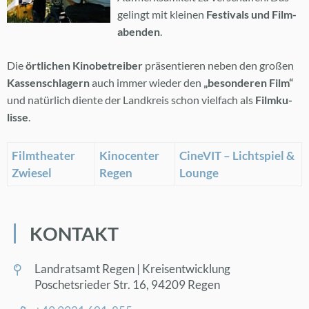
ge­lingt mit klei­nen
Fes­ti­vals und Film­
aben­den
.
Die
ört­li­chen Ki­no­be­trei­ber
prä­sen­tie­ren ne­ben den gro­ßen
Kas­sen­schla­gern
auch im­mer wie­der den
„be­son­de­ren Film“
und na­tür­lich dien­te der Land­kreis schon viel­fach als
Film­ku­
lis­se
.
Film­thea­ter
Ki­no­cen­ter
Ci­ne­VIT – Licht­spiel &
Zwie­sel
Re­gen
Lounge
KON­TAKT
Land­rats­amt Re­gen | Kreis­ent­wick­lung
Po­sche­ts­rie­der Str. 16, 94209 Re­gen