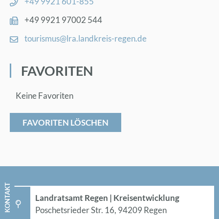
+49 9921 601-855
+49 9921 97002 544
tou­ris­mus@​lra.​landkreis-re­gen.de
FA­VO­RI­TEN
Keine Favoriten
FAVORITEN LÖSCHEN
KON­TAKT
Land­rats­amt Re­gen | Kreis­ent­wick­lung
Po­sche­ts­rie­der Str. 16, 94209 Re­gen