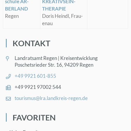
schu­le AR­
KREA­TIV­SEIN-
BER­LAND
THE­RA­PIE
Re­gen
Do­ris Heindl, Frau­
en­au
KON­TAKT
Land­rats­amt Re­gen | Kreis­ent­wick­lung
Po­sche­ts­rie­der Str. 16, 94209 Re­gen
+49 9921 601-855
+49 9921 97002 544
tou­ris­mus@​lra.​landkreis-re­gen.de
FA­VO­RI­TEN