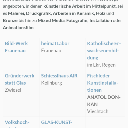
an­ge­bo­ten, in de­nen
künst­le­ri­sche Ar­beit
im Mit­tel­punkt, sei
es
Ma­le­rei, Druck­gra­fik, Ar­bei­ten in Ke­ra­mik, Holz
und
Bron­ze
bis hin zu
Mi­xed Me­dia
,
Fo­to­gra­fie, In­stal­la­ti­on
oder
Ani­ma­ti­ons­film
.
Bild-Werk
hei­mat­La­bor
Ka­tho­li­sche Er­
Frau­en­au
Frau­en­au
wach­se­nen­bil­
dung
im Lkr. Re­gen
Grün­der­werk­
Schiessl­haus AIR
Fisch­le­der –
statt Glas
Kolln­burg
Kunst­in­stal­la­
Zwie­sel
tio­nen
ANA­TOL DON­
KAN
Viecht­ach
Volks­hoch­
GLAS-KUNST-