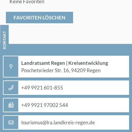
Keine Favoriten
FAVORITEN LÖSCHEN
KON­TAKT
Land­rats­amt Re­gen | Kreis­ent­wick­lung
Po­sche­ts­rie­der Str. 16, 94209 Re­gen
+49 9921 601-855
+49 9921 97002 544
tou­ris­mus@​lra.​landkreis-re­gen.de