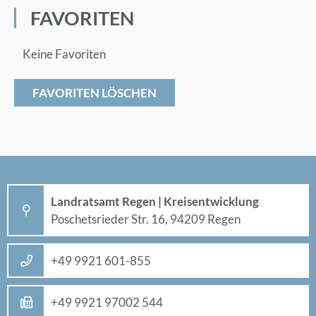
FA­VO­RI­TEN
Keine Favoriten
FAVORITEN LÖSCHEN
Land­rats­amt Re­gen | Kreis­ent­wick­lung
Po­sche­ts­rie­der Str. 16, 94209 Re­gen
+49 9921 601-855
+49 9921 97002 544