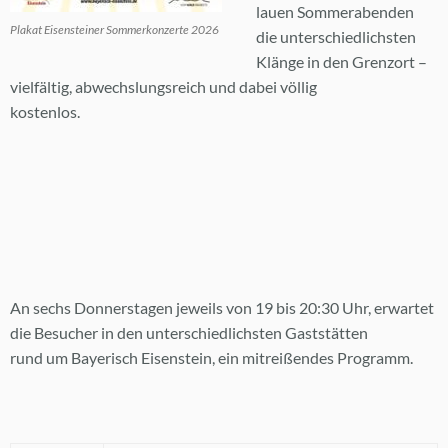
lau­en Som­mer­aben­den
Pla­kat Ei­sen­stei­ner Som­mer­kon­zer­te 2026
die un­ter­schied­lichs­ten
Klän­ge in den Grenz­ort –
viel­fäl­tig, ab­wechs­lungs­reich und da­bei völ­lig
kos­ten­los.
An sechs Don­ners­ta­gen je­weils von 19 bis 20:30 Uhr, er­war­tet
die Be­su­cher in den un­ter­schied­lichs­ten Gast­stät­ten
rund um Baye­risch Ei­sen­stein, ein mit­rei­ßen­des Pro­gramm.