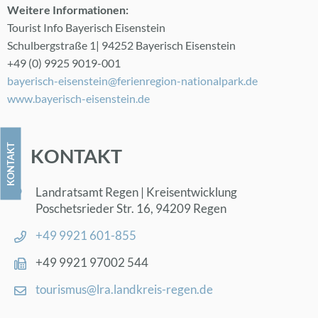
Wei­te­re In­for­ma­tio­nen:
Tou­rist Info Baye­risch Ei­sen­stein
Schul­berg­stra­ße 1| 94252 Baye­risch Ei­sen­stein
+49 (0) 9925 9019-001
baye­risch-ei­sen­stein@​fer​ienr​egio​n-​nat​iona​lpar​k.​de
www.​bayerisch-​eis​enst​ein.​de
KON­TAKT
KON­TAKT
Land­rats­amt Re­gen | Kreis­ent­wick­lung
Po­sche­ts­rie­der Str. 16, 94209 Re­gen
+49 9921 601-855
+49 9921 97002 544
tou­ris­mus@​lra.​landkreis-re­gen.de