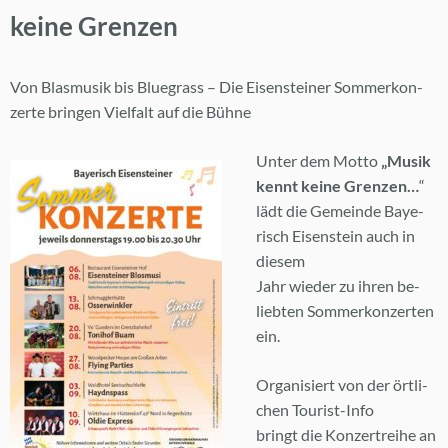
kei­ne Gren­zen
Von Blas­mu­sik bis Blue­grass – Die Ei­sen­stei­ner Som­mer­kon­
zer­te brin­gen Viel­falt auf die Büh­ne
Un­ter dem Mot­to
„Mu­sik
kennt kei­ne Gren­zen…
“
lädt die Ge­mein­de Baye­
risch Ei­sen­stein auch in
die­sem
Jahr wie­der zu ih­ren be­
lieb­ten Som­mer­kon­zer­ten
ein.
Or­ga­ni­siert von der ört­li­
chen Tou­rist-Info
bringt die Kon­zert­rei­he an