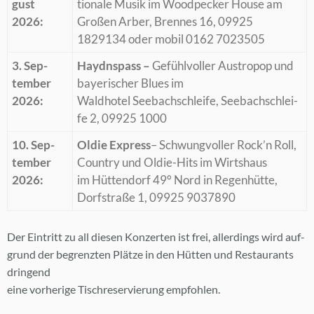
gust
tio­na­le Mu­sik im Wood­pe­cker Hou­se am
2026:
Gro­ßen Ar­ber, Bren­nes 16, 09925
1829134 oder mo­bil 0162 7023505
3. Sep­
Haydnspass –
Ge­fühl­vol­ler Aus­tro­pop und
tem­ber
baye­ri­scher Blues im
2026:
Wald­ho­tel See­bach­schlei­fe, See­bach­schlei­
fe 2, 09925 1000
10. Sep­
Ol­die Ex­press
– Schwung­vol­ler Rock’n Roll,
tem­ber
Coun­try und Ol­die-Hits im Wirts­haus
2026:
im Hüt­ten­dorf 49° Nord in Re­gen­hüt­te,
Dorf­stra­ße 1, 09925 9037890
Der Ein­tritt zu all die­sen Kon­zer­ten ist frei, al­ler­dings wird auf­
grund der be­grenz­ten Plät­ze in den Hüt­ten und Re­stau­rants
drin­gend
eine vor­he­ri­ge Tisch­re­ser­vie­rung emp­foh­len.