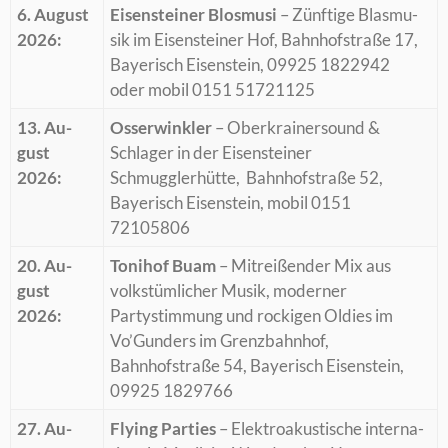
6. Au­gust
Ei­sen­stei­ner Blos­mu­si
– Zünf­ti­ge Blas­mu­
2026:
sik im Ei­sen­stei­ner Hof, Bahn­hof­stra­ße 17,
Baye­risch Ei­sen­stein, 09925 1822942
oder mo­bil 0151 51721125
13. Au­
Os­ser­wink­ler
– Ober­krai­ner­sound &
gust
Schla­ger in der Ei­sen­stei­ner
2026:
Schmugg­ler­hüt­te, Bahn­hof­stra­ße 52,
Baye­risch Ei­sen­stein, mo­bil 0151
72105806
20. Au­
To­ni­hof Buam
– Mit­rei­ßen­der Mix aus
gust
volks­tüm­li­cher Mu­sik, mo­der­ner
2026:
Par­ty­stim­mung und ro­cki­gen Ol­dies im
Vo’Gun­ders im Grenz­bahn­hof,
Bahn­hof­stra­ße 54, Baye­risch Ei­sen­stein,
09925 1829766
27. Au­
Fly­ing Par­ties
– Elek­tro­akus­ti­sche in­ter­na­