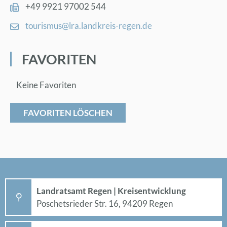
+49 9921 97002 544
tou­ris­mus@​lra.​landkreis-re­gen.de
FA­VO­RI­TEN
Keine Favoriten
FAVORITEN LÖSCHEN
Land­rats­amt Re­gen | Kreis­ent­wick­lung
Po­sche­ts­rie­der Str. 16, 94209 Re­gen