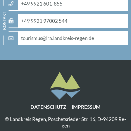
+49 9921 601-855
KON­TAKT
+49 9921 97002 544
tou­ris­mus@​lra.​landkreis-re­gen.de
DA­TEN­SCHUTZ
IM­PRES­SUM
© Land­kreis Re­gen, Po­sche­ts­rie­der Str. 16, D-94209 Re­
gen