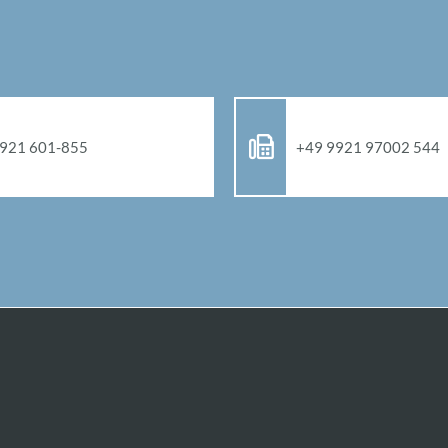
921 601-855
+49 9921 97002 544