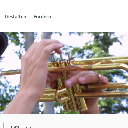
Suche
nach:
Ge­stal­ten
För­dern