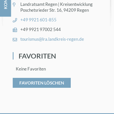
Land­rats­amt Re­gen | Kreis­ent­wick­lung
Po­sche­ts­rie­der Str. 16, 94209 Re­gen
+49 9921 601-855
+49 9921 97002 544
tou­ris­mus@​lra.​landkreis-re­gen.de
FA­VO­RI­TEN
Keine Favoriten
FAVORITEN LÖSCHEN