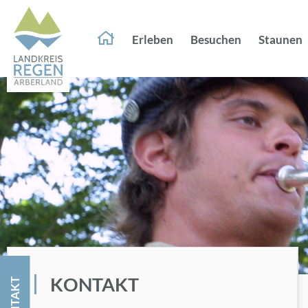
Er­le­ben
Be­su­chen
Stau­nen
KON­TAKT
KON­TAKT