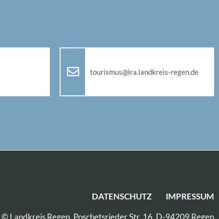
tou­ris­mus@​lra.​landkreis-re­gen.de
DA­TEN­SCHUTZ
IM­PRES­SUM
© Land­kreis Re­gen, Po­sche­ts­rie­der Str. 16, D-94209 Re­gen