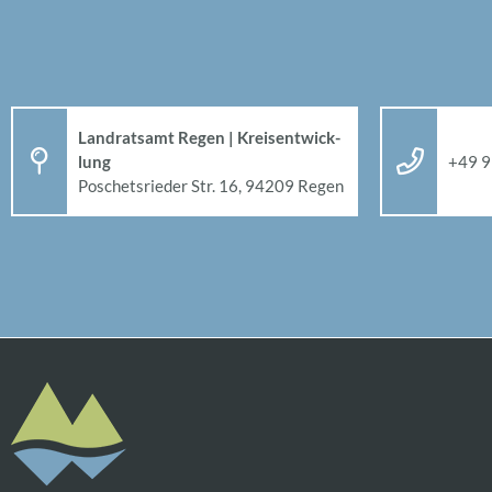
Land­rats­amt Re­gen | Kreis­ent­wick­
lung
+49 9
Po­sche­ts­rie­der Str. 16, 94209 Re­gen