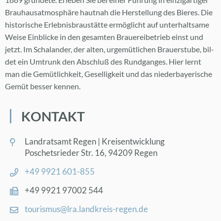
Brau­hau­s­at­mo­sphä­re haut­nah die Her­stel­lung des Bie­res. Die
his­to­ri­sche Er­leb­nis­brau­stät­te er­mög­licht auf un­ter­halt­sa­me
Wei­se Ein­bli­cke in den ge­sam­ten Braue­rei­be­trieb einst und
jetzt. Im Scha­lan­der, der al­ten, ur­ge­müt­li­chen Brau­er­stu­be, bil­
det ein Um­trunk den Ab­schluß des Rund­gan­ges. Hier lernt
man die Ge­müt­lich­keit, Ge­sel­lig­keit und das nie­der­baye­ri­sche
Ge­müt bes­ser ken­nen.
KON­TAKT
Land­rats­amt Re­gen | Kreis­ent­wick­lung
Po­sche­ts­rie­der Str. 16, 94209 Re­gen
+49 9921 601-855
+49 9921 97002 544
tou­ris­mus@​lra.​landkreis-re­gen.de