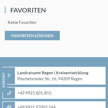
FA­VO­RI­TEN
Keine Favoriten
FAVORITEN LÖSCHEN
Land­rats­amt Re­gen | Kreis­ent­wick­lung
KON­TAKT
Po­sche­ts­rie­der Str. 16, 94209 Re­gen
+49 9921 601-855
+49 9921 97002 544