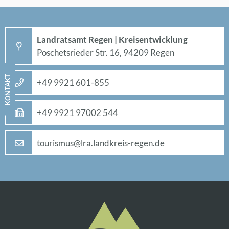
Land­rats­amt Re­gen | Kreis­ent­wick­lung
Po­sche­ts­rie­der Str. 16, 94209 Re­gen
KON­TAKT
+49 9921 601-855
+49 9921 97002 544
tou­ris­mus@​lra.​landkreis-re­gen.de