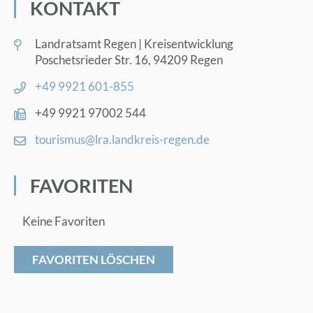
KON­TAKT
Land­rats­amt Re­gen | Kreis­ent­wick­lung
Po­sche­ts­rie­der Str. 16, 94209 Re­gen
+49 9921 601-855
+49 9921 97002 544
tou­ris­mus@​lra.​landkreis-re­gen.de
FA­VO­RI­TEN
Keine Favoriten
FAVORITEN LÖSCHEN