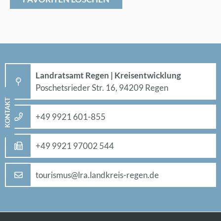
Land­rats­amt Re­gen | Kreis­ent­wick­lung
Po­sche­ts­rie­der Str. 16, 94209 Re­gen
KON­TAKT
+49 9921 601-855
+49 9921 97002 544
tou­ris­mus@​lra.​landkreis-re­gen.de