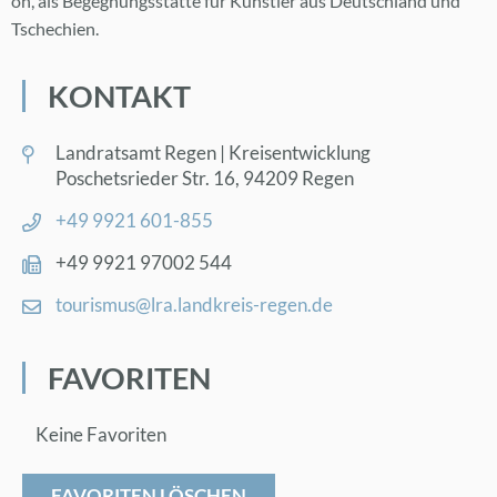
on, als Be­geg­nungs­stät­te für Künst­ler aus Deutsch­land und
Tsche­chi­en.
KON­TAKT
Land­rats­amt Re­gen | Kreis­ent­wick­lung
Po­sche­ts­rie­der Str. 16, 94209 Re­gen
+49 9921 601-855
+49 9921 97002 544
tou­ris­mus@​lra.​landkreis-re­gen.de
FA­VO­RI­TEN
Keine Favoriten
FAVORITEN LÖSCHEN