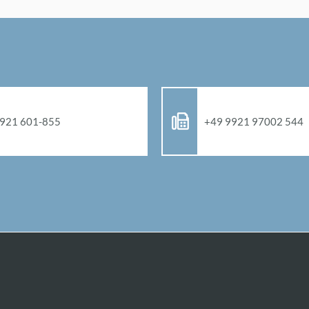
921 601-855
+49 9921 97002 544