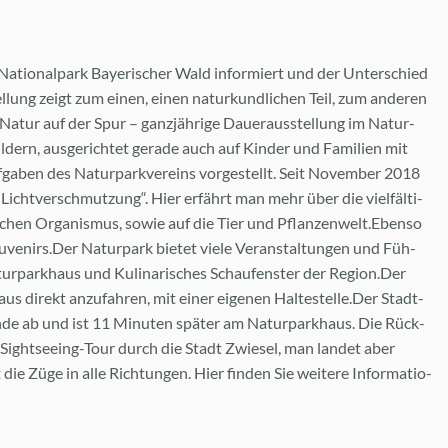
a­tio­nal­park Baye­ri­scher Wald in­for­miert und der Un­ter­schied
l­lung zeigt zum ei­nen, ei­nen na­tur­kund­li­chen Teil, zum an­de­ren
Na­tur auf der Spur – ganz­jäh­ri­ge Dau­er­aus­stel­lung im Na­tur­
dern, aus­ge­rich­tet ge­ra­de auch auf Kin­der und Fa­mi­li­en mit
ga­ben des Na­tur­park­ver­eins vor­ge­stellt. Seit No­vem­ber 2018
„Licht­ver­schmut­zung“. Hier er­fährt man mehr über die viel­fäl­ti­
chen Or­ga­nis­mus, so­wie auf die Tier und Pflan­zen­welt.Eben­so
u­ve­nirs.Der Na­tur­park bie­tet vie­le Ver­an­stal­tun­gen und Füh­
r­park­haus und Ku­li­na­ri­sches Schau­fens­ter der Re­gi­on.Der
 di­rekt an­zu­fah­ren, mit ei­ner ei­ge­nen Hal­te­stel­le.Der Stadt­
­de ab und ist 11 Mi­nu­ten spä­ter am Na­tur­park­haus. Die Rück­
e Sight­see­ing-Tour durch die Stadt Zwie­sel, man lan­det aber
ie Züge in alle Rich­tun­gen. Hier fin­den Sie wei­te­re In­for­ma­tio­