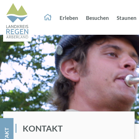
Er­le­ben
Be­su­chen
Stau­nen
KON­TAKT