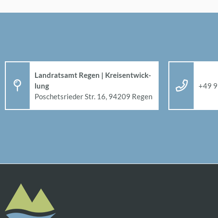
Land­rats­amt Re­gen | Kreis­ent­wick­
lung
+49 9
Po­sche­ts­rie­der Str. 16, 94209 Re­gen