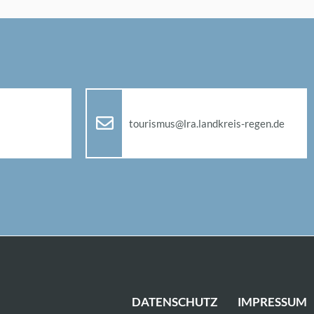
tou­ris­mus@​lra.​landkreis-re­gen.de
DA­TEN­SCHUTZ
IM­PRES­SUM