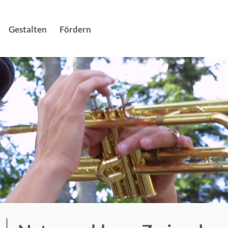
Suche
nach:
Ge­stal­ten
För­dern