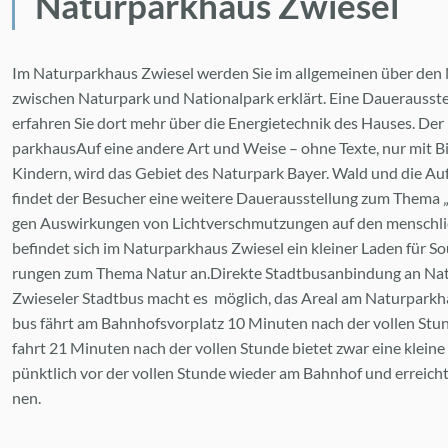
Na­tur­park­haus Zwie­sel
Im Na­tur­park­haus Zwie­sel wer­den Sie im all­ge­mei­nen über den N
zwi­schen Na­tur­park und Na­tio­nal­park er­klärt. Eine Dau­er­aus­ste
er­fah­ren Sie dort mehr über die En­er­gie­tech­nik des Hau­ses. Der 
park­haus­Auf eine an­de­re Art und Wei­se – ohne Tex­te, nur mit Bil­
Kin­dern, wird das Ge­biet des Na­tur­park Bay­er. Wald und die Auf­
fin­det der Be­su­cher eine wei­te­re Dau­er­aus­stel­lung zum The­ma 
gen Aus­wir­kun­gen von Licht­ver­schmut­zun­gen auf den mensch­li­
be­fin­det sich im Na­tur­park­haus Zwie­sel ein klei­ner La­den für So
run­gen zum The­ma Na­tur an.​Direkte Stadt­bus­an­bin­dung an Na­tu
Zwie­seler Stadt­bus macht es mög­lich, das Are­al am Na­tur­park­haus
bus fährt am Bahn­hofs­vor­platz 10 Mi­nu­ten nach der vol­len Stun
fahrt 21 Mi­nu­ten nach der vol­len Stun­de bie­tet zwar eine klei­n
pünkt­lich vor der vol­len Stun­de wie­der am Bahn­hof und er­reicht d
nen.