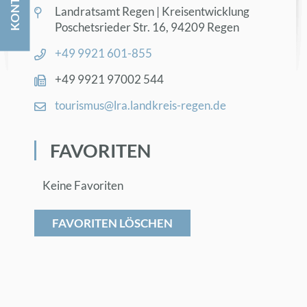
KON­TAKT
Land­rats­amt Re­gen | Kreis­ent­wick­lung
Po­sche­ts­rie­der Str. 16, 94209 Re­gen
+49 9921 601-855
+49 9921 97002 544
tou­ris­mus@​lra.​landkreis-re­gen.de
FA­VO­RI­TEN
Keine Favoriten
FAVORITEN LÖSCHEN