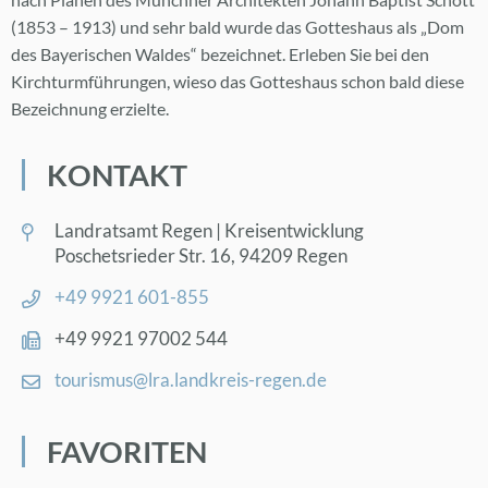
(1853 – 1913) und sehr bald wur­de das Got­tes­haus als „Dom
des Baye­ri­schen Wal­des“ be­zeich­net. Er­le­ben Sie bei den
Kirch­turm­füh­run­gen, wie­so das Got­tes­haus schon bald die­se
Be­zeich­nung er­ziel­te.
KON­TAKT
Land­rats­amt Re­gen | Kreis­ent­wick­lung
Po­sche­ts­rie­der Str. 16, 94209 Re­gen
+49 9921 601-855
+49 9921 97002 544
tou­ris­mus@​lra.​landkreis-re­gen.de
FA­VO­RI­TEN