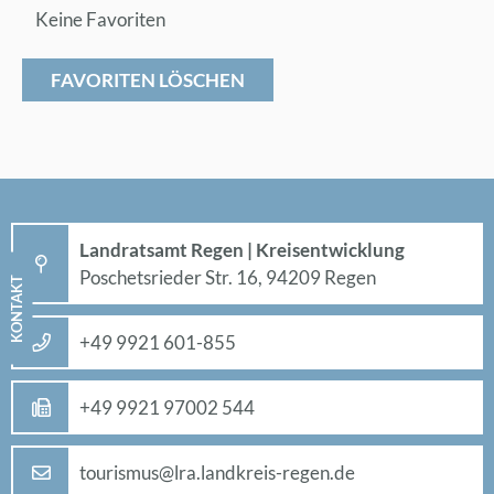
Keine Favoriten
FAVORITEN LÖSCHEN
Land­rats­amt Re­gen | Kreis­ent­wick­lung
Po­sche­ts­rie­der Str. 16, 94209 Re­gen
KON­TAKT
+49 9921 601-855
+49 9921 97002 544
tou­ris­mus@​lra.​landkreis-re­gen.de