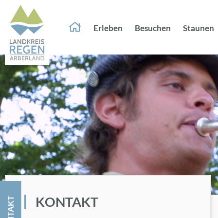
Er­le­ben
Be­su­chen
Stau­nen
KON­TAKT
KON­TAKT