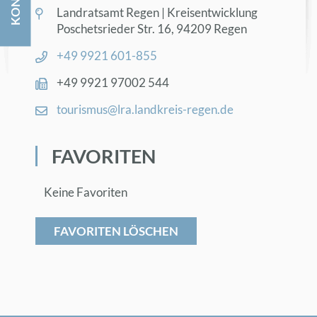
Land­rats­amt Re­gen | Kreis­ent­wick­lung
Po­sche­ts­rie­der Str. 16, 94209 Re­gen
+49 9921 601-855
+49 9921 97002 544
tou­ris­mus@​lra.​landkreis-re­gen.de
FA­VO­RI­TEN
Keine Favoriten
FAVORITEN LÖSCHEN