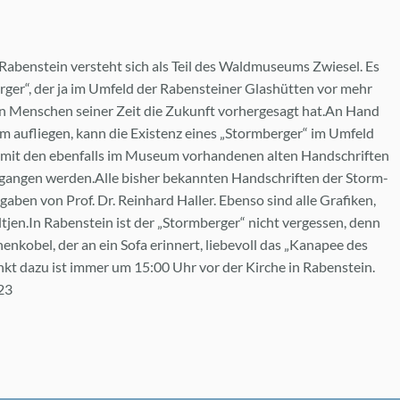
a­ben­stein ver­steht sich als Teil des Wald­mu­se­ums Zwie­sel. Es
er­ger“, der ja im Um­feld der Ra­ben­stei­ner Glas­hüt­ten vor mehr
en Men­schen sei­ner Zeit die Zu­kunft vor­her­ge­sagt hat.​An Hand
um auf­lie­gen, kann die Exis­tenz ei­nes „Storm­ber­ger“ im Um­feld
 mit den eben­falls im Mu­se­um vor­han­de­nen al­ten Hand­schrif­ten
gan­gen wer­den.Alle bis­her be­kann­ten Hand­schrif­ten der Storm­
­ga­ben von Prof. Dr. Rein­hard Hal­ler. Eben­so sind alle Gra­fi­ken,
jen.In Ra­ben­stein ist der „Storm­ber­ger“ nicht ver­ges­sen, denn
k­obel, der an ein Sofa er­in­nert, lie­be­voll das „Ka­na­pee des
nkt dazu ist im­mer um 15:00 Uhr vor der Kir­che in Ra­ben­stein.
023