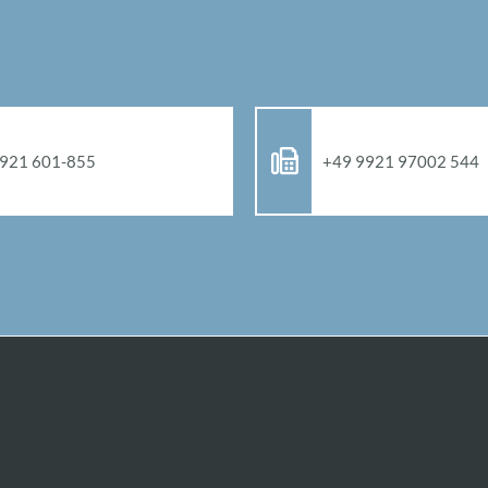
921 601-855
+49 9921 97002 544