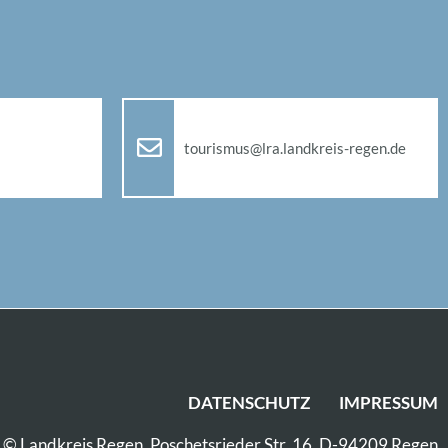
tou­ris­mus@​lra.​landkreis-re­gen.de
DA­TEN­SCHUTZ
IM­PRES­SUM
© Land­kreis Re­gen, Po­sche­ts­rie­der Str. 16, D-94209 Re­gen