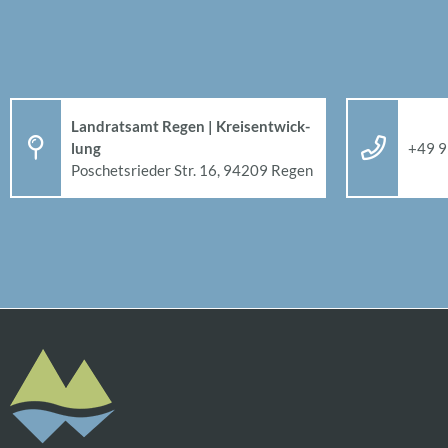
Land­rats­amt Re­gen | Kreis­ent­wick­
lung
+49 9
Po­sche­ts­rie­der Str. 16, 94209 Re­gen