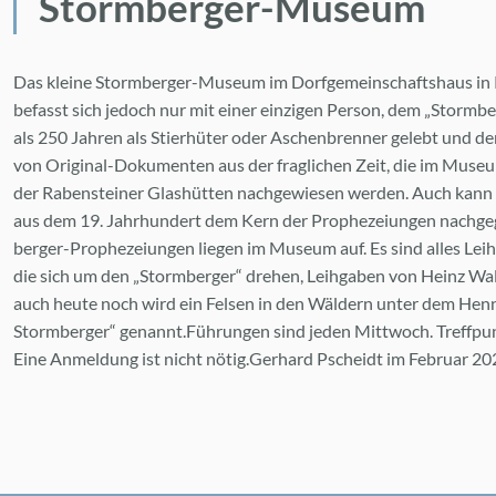
Storm­ber­ger-Mu­se­um
Das klei­ne Storm­ber­ger-Mu­se­um im Dorf­ge­mein­schafts­haus in R
be­fasst sich je­doch nur mit ei­ner ein­zi­gen Per­son, dem „Storm­b
als 250 Jah­ren als Stier­hü­ter oder Aschen­bren­ner ge­lebt und d
von Ori­gi­nal-Do­ku­men­ten aus der frag­li­chen Zeit, die im Mu­se­
der Ra­ben­stei­ner Glas­hüt­ten nach­ge­wie­sen wer­den. Auch kann
aus dem 19. Jahr­hun­dert dem Kern der Pro­phe­zei­un­gen nach­ge­
ber­ger-Pro­phe­zei­un­gen lie­gen im Mu­se­um auf. Es sind al­les Leih
die sich um den „Storm­ber­ger“ dre­hen, Leih­ga­ben von Heinz Walt­
auch heu­te noch wird ein Fel­sen in den Wäl­dern un­ter dem Hen­nen
Storm­ber­ger“ ge­nannt.Füh­run­gen sind je­den Mitt­woch. Treff­pu
Eine An­mel­dung ist nicht nö­tig.Ger­hard Pscheidt im Fe­bru­ar 2