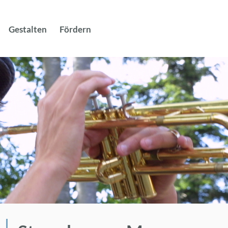
Suche
nach:
Ge­stal­ten
För­dern