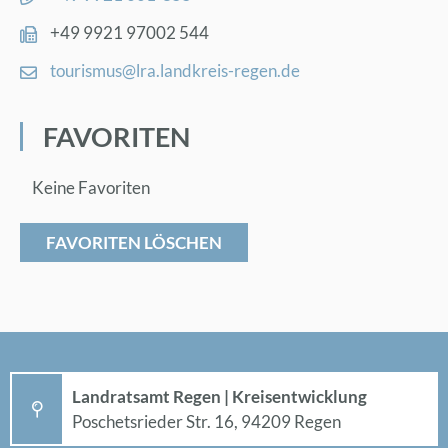
+49 9921 97002 544
tou­ris­mus@​lra.​landkreis-re­gen.de
FA­VO­RI­TEN
Keine Favoriten
FAVORITEN LÖSCHEN
Land­rats­amt Re­gen | Kreis­ent­wick­lung
Po­sche­ts­rie­der Str. 16, 94209 Re­gen