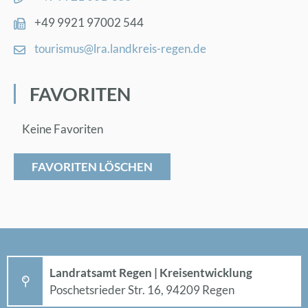
+49 9921 97002 544
tou­ris­mus@​lra.​landkreis-re­gen.de
FA­VO­RI­TEN
Keine Favoriten
FAVORITEN LÖSCHEN
Land­rats­amt Re­gen | Kreis­ent­wick­lung
Po­sche­ts­rie­der Str. 16, 94209 Re­gen