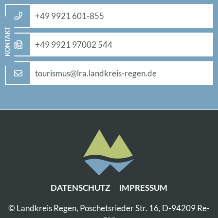
+49 9921 601-855
KON­TAKT
+49 9921 97002 544
tou­ris­mus@​lra.​landkreis-re­gen.de
DA­TEN­SCHUTZ
IM­PRES­SUM
© Land­kreis Re­gen, Po­sche­ts­rie­der Str. 16, D-94209 Re­