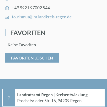
+49 9921 97002 544
tou­ris­mus@​lra.​landkreis-re­gen.de
FA­VO­RI­TEN
Keine Favoriten
FAVORITEN LÖSCHEN
Land­rats­amt Re­gen | Kreis­ent­wick­lung
Po­sche­ts­rie­der Str. 16, 94209 Re­gen