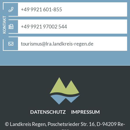
+49 9921 601-855
KON­TAKT
+49 9921 97002 544
tou­ris­mus@​lra.​landkreis-re­gen.de
DA­TEN­SCHUTZ
IM­PRES­SUM
© Land­kreis Re­gen, Po­sche­ts­rie­der Str. 16, D-94209 Re­